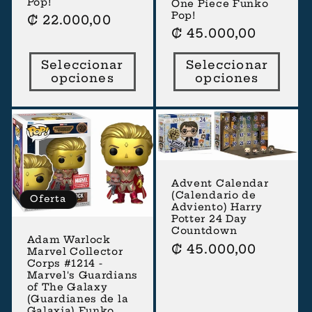
Pop!
One Piece Funko
Pop!
Precio
₡ 22.000,00
Precio
₡ 45.000,00
habitual
habitual
Seleccionar
Seleccionar
opciones
opciones
Advent Calendar
(Calendario de
Oferta
Adviento) Harry
Potter 24 Day
Countdown
Adam Warlock
Precio
₡ 45.000,00
Marvel Collector
Corps #1214 -
habitual
Marvel's Guardians
of The Galaxy
(Guardianes de la
Galaxia) Funko