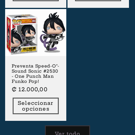
Preventa Speed-O"-
Sound Sonic #2530
- One Punch Man
Funko Pop!
Precio
₡ 12.000,00
habitual
Seleccionar
opciones
Ver todo