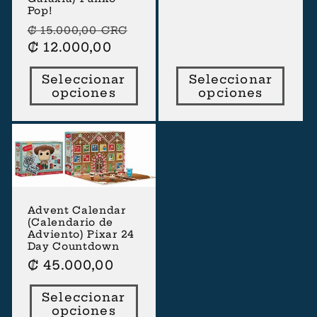
Pop!
Precio
Precio
₡ 15.000,00 CRC
habitual
₡ 12.000,00
de
oferta
Seleccionar
Seleccionar
opciones
opciones
Advent Calendar
(Calendario de
Adviento) Pixar 24
Day Countdown
Precio
₡ 45.000,00
habitual
Seleccionar
opciones