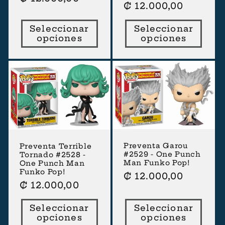
Precio
₡ 12.000,00
habitual
habitual
Seleccionar
Seleccionar
opciones
opciones
Preventa Garou
Preventa Terrible
#2529 - One Punch
Tornado #2528 -
Man Funko Pop!
One Punch Man
Funko Pop!
Precio
₡ 12.000,00
Precio
₡ 12.000,00
habitual
habitual
Seleccionar
Seleccionar
opciones
opciones