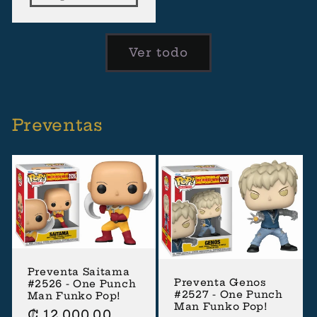
Ver todo
Preventas
Preventa Saitama
Preventa Genos
#2526 - One Punch
#2527 - One Punch
Man Funko Pop!
Man Funko Pop!
Precio
₡ 12.000,00