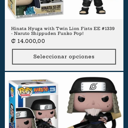
Hinata Hyuga with Twin Lion Fists EE #1339
- Naruto Shippuden Funko Pop!
Precio
₡ 14.000,00
habitual
Seleccionar opciones