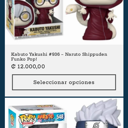
Kabuto Yakushi #936 – Naruto Shippuden
Funko Pop!
Precio
₡ 12.000,00
habitual
Seleccionar opciones