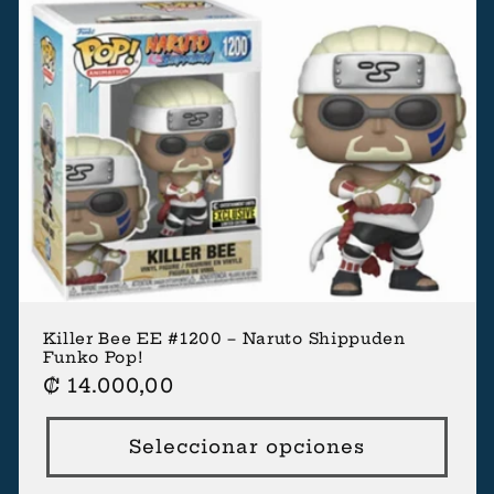
Killer Bee EE #1200 – Naruto Shippuden
Funko Pop!
Precio
₡ 14.000,00
habitual
Seleccionar opciones