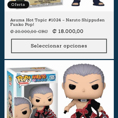
Oferta
Asuma Hot Topic #1024 – Naruto Shippuden
Funko Pop!
Precio
Precio
₡ 18.000,00
₡ 20.000,00 CRC
habitual
de
oferta
Seleccionar opciones