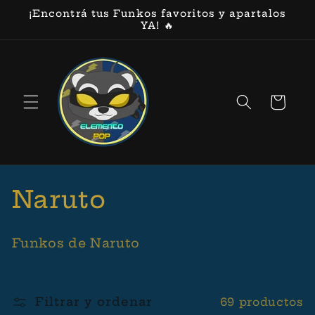
Ir
¡Encontrá tus Funkos favoritos y apartalos
directamente
YA! 🔥
al contenido
Carrito
C
Naruto
o
Funkos de Naruto
l
e
Filtrar y ordenar
69 productos