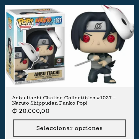
c
c
i
ó
n
:
Anbu Itachi Chalice Collectibles #1027 –
Naruto Shippuden Funko Pop!
Precio
₡ 20.000,00
habitual
Seleccionar opciones