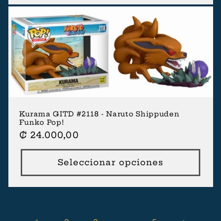
Kurama GITD #2118 - Naruto Shippuden
Funko Pop!
Precio
₡ 24.000,00
habitual
Seleccionar opciones