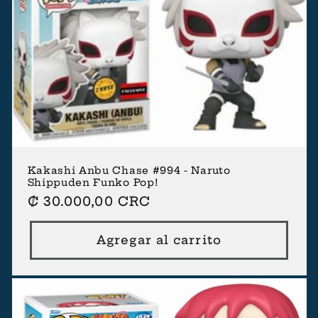
Kakashi Anbu Chase #994 - Naruto
Shippuden Funko Pop!
Precio
₡ 30.000,00 CRC
habitual
Agregar al carrito