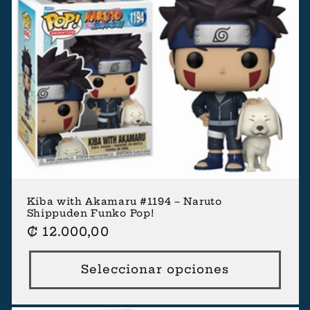
Kiba with Akamaru #1194 – Naruto
Shippuden Funko Pop!
Precio
₡ 12.000,00
habitual
Seleccionar opciones