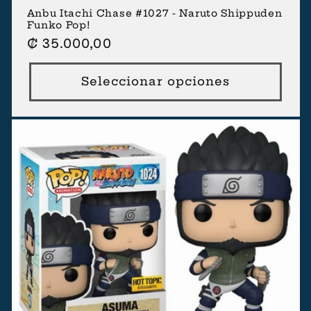
Anbu Itachi Chase #1027 - Naruto Shippuden
Funko Pop!
Precio
₡ 35.000,00
habitual
Seleccionar opciones