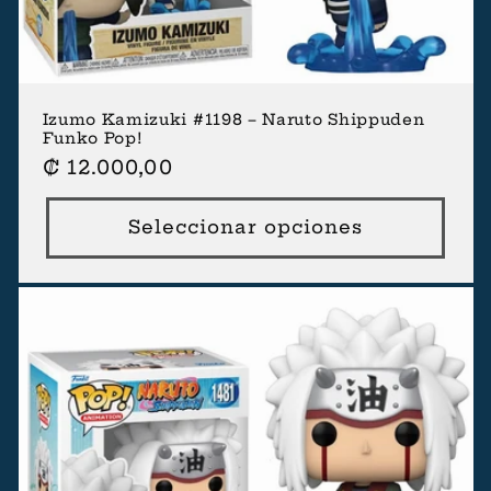
Izumo Kamizuki #1198 – Naruto Shippuden
Funko Pop!
Precio
₡ 12.000,00
habitual
Seleccionar opciones