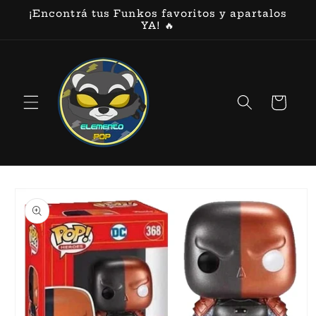
Ir
¡Encontrá tus Funkos favoritos y apartalos
directamente
YA! 🔥
al contenido
Carrito
Ir
directamente
a la
información
del producto