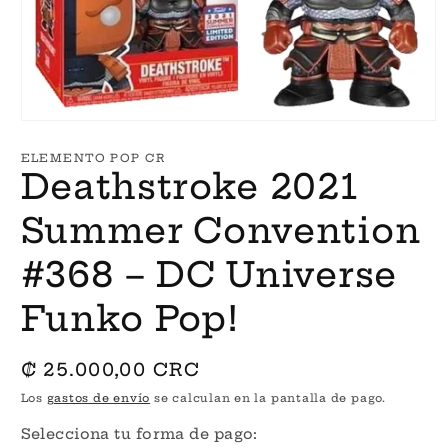
Abrir
elemento
multimedia
ELEMENTO POP CR
1
Deathstroke 2021
en
una
ventana
Summer Convention
modal
#368 – DC Universe
Funko Pop!
Precio
₡ 25.000,00 CRC
habitual
Los
gastos de envío
se calculan en la pantalla de pago.
Selecciona tu forma de pago: