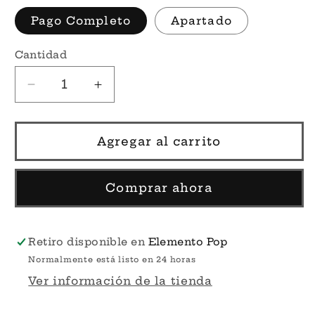
Pago Completo
Apartado
Cantidad
Reducir
Aumentar
cantidad
cantidad
para
para
Deathstroke
Deathstroke
Agregar al carrito
2021
2021
Summer
Summer
Convention
Convention
Comprar ahora
#368
#368
–
–
DC
DC
Retiro disponible en
Elemento Pop
Universe
Universe
Normalmente está listo en 24 horas
Funko
Funko
Ver información de la tienda
Pop!
Pop!