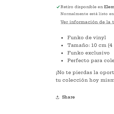
Demon
Demon
Retiro disponible en
Elem
Slayer
Slayer
Normalmente está listo en
Funko
Funko
Ver información de la 
Pop!
Pop!
Funko de vinyl
Tamaño: 10 cm (4
Funko exclusivo
Perfecto para col
¡No te pierdas la opo
tu colección hoy mis
Share