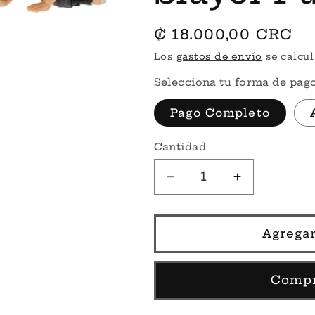
Precio
₡ 18.000,00 CRC
habitual
Los
gastos de envío
se calcul
Selecciona tu forma de pago
Pago Completo
Cantidad
Reducir
Aumentar
cantidad
cantidad
para
para
Inosuke
Inosuke
Agregar
Hashiraba
Hashiraba
Box
Box
Lunch
Lunch
Compr
#1090
#1090
–
–