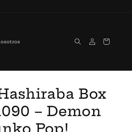
Iniciar
Carrito
nosotros
sesión
Hashiraba Box
1090 – Demon
unko Pop!