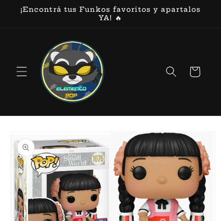
Ir
¡Encontrá tus Funkos favoritos y apartalos
directamente
YA! 🔥
al contenido
Carrito
Ir
directamente
a la
información
del producto