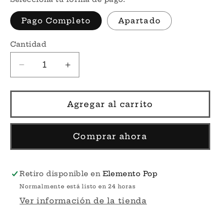
Pago Completo
Apartado
Cantidad
Reducir
Aumentar
cantidad
cantidad
para
para
Mexico
Mexico
Agregar al carrito
2021
2021
Summer
Summer
Convention
Convention
Comprar ahora
#1076
#1076
-
-
Disney&#39;s
Disney&#39;s
Retiro disponible en
Elemento Pop
Small
Small
Normalmente está listo en 24 horas
World
World
Ver información de la tienda
Funko
Funko
Pop!
Pop!