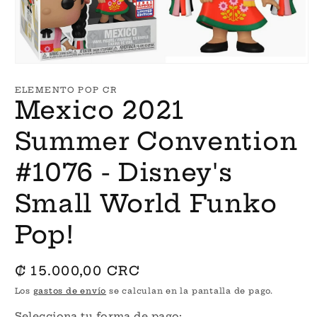
Abrir
elemento
multimedia
ELEMENTO POP CR
1
Mexico 2021
en
una
ventana
Summer Convention
modal
#1076 - Disney's
Small World Funko
Pop!
Precio
₡ 15.000,00 CRC
habitual
Los
gastos de envío
se calculan en la pantalla de pago.
Selecciona tu forma de pago: