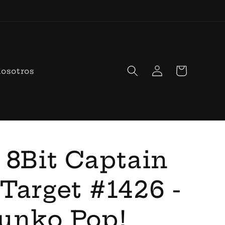
Iniciar
Carrito
nosotros
sesión
 8Bit Captain
Target #1426 -
unko Pop!