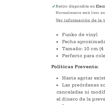
-
-
Retiro disponible en
Elem
Marvel
Marvel
Normalmente está listo en
Funko
Funko
Ver información de la 
Pop!
Pop!
Funko de vinyl
Fecha aproximada 
Tamaño: 10 cm (4
Perfecto para col
Políticas Preventa:
Hasta agotar exis
Las preórdenes s
canceladas ni modif
el dinero de la prev