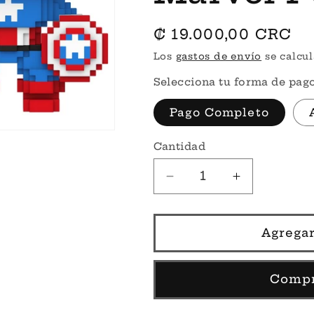
Precio
₡ 19.000,00 CRC
habitual
Los
gastos de envío
se calcul
Selecciona tu forma de pago
Pago Completo
Cantidad
Reducir
Aumentar
cantidad
cantidad
para
para
Preventa
Preventa
Agregar
8Bit
8Bit
Captain
Captain
America
America
Compr
Target
Target
#1426
#1426