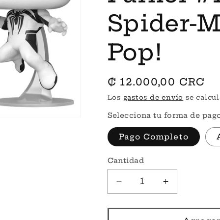
Spider-
Pop!
Precio
₡ 12.000,00 CRC
habitual
Los
gastos de envío
se calcul
Selecciona tu forma de pago
Pago Completo
Cantidad
Reducir
Aumentar
cantidad
cantidad
para
para
Por
Por