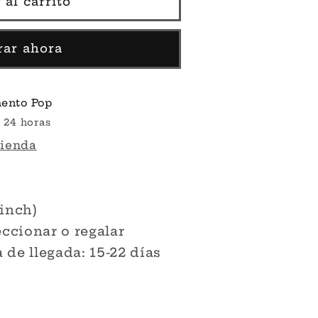
 al carrito
ar ahora
ento Pop
 24 horas
tienda
s
 inch)
eccionar o regalar
de llegada: 15-22 días