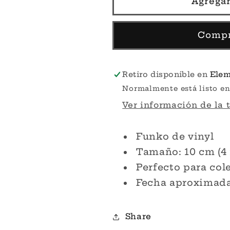
Agregar
Encargo
Encargo
-
-
Anti-
Anti-
Compr
Venom
Venom
Suit
Suit
Peter
Peter
Retiro disponible en
Elem
Parker
Parker
Normalmente está listo en
#1025
#1025
Ver información de la 
-
-
Marvel&#39;s
Marvel&#39;
Spider-
Spider-
Funko de vinyl
Man
Man
Tamaño: 10 cm (4
2
2
Funko
Funko
Perfecto para col
Pop!
Pop!
Fecha aproximada 
Share