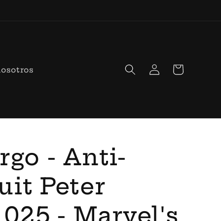
Iniciar
Carrito
nosotros
sesión
rgo - Anti-
it Peter
1025 - Marvel's