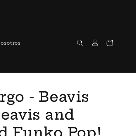
Iniciar
Carrito
nosotros
sesión
rgo - Beavis
Beavis and
d Funko Pop!