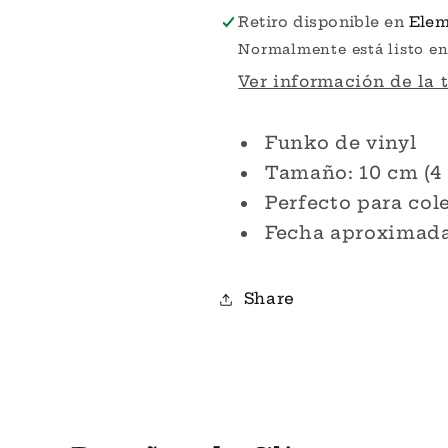
Beavis
Beavis
Retiro disponible en
Elem
and
and
Normalmente está listo en
Butt-
Butt-
Ver información de la 
Head
Head
Funko
Funko
Pop!
Pop!
Funko de vinyl
Tamaño: 10 cm (4
Perfecto para col
Fecha aproximada 
Share