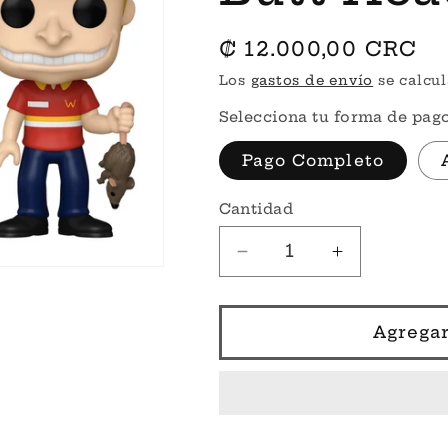
Precio
₡ 12.000,00 CRC
habitual
Los
gastos de envío
se calcul
Selecciona tu forma de pago
Pago Completo
Cantidad
Reducir
Aumentar
cantidad
cantidad
para
para
Por
Por
Agregar
Encargo
Encargo
-
-
Beavis
Beavis
#1592
#1592
-
-