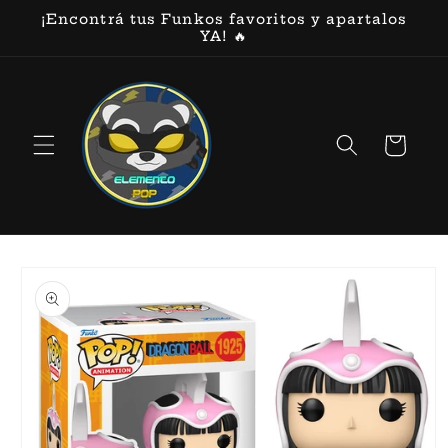
Ir
¡Encontrá tus Funkos favoritos y apartalos
directamente
YA! 🔥
al contenido
Carrito
Ir
directamente
a la
información
del producto