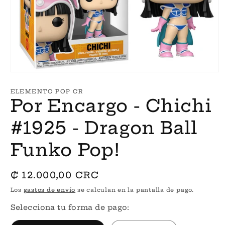
Abrir
elemento
multimedia
ELEMENTO POP CR
1
Por Encargo - Chichi
en
una
ventana
#1925 - Dragon Ball
modal
Funko Pop!
Precio
₡ 12.000,00 CRC
habitual
Los
gastos de envío
se calculan en la pantalla de pago.
Selecciona tu forma de pago: