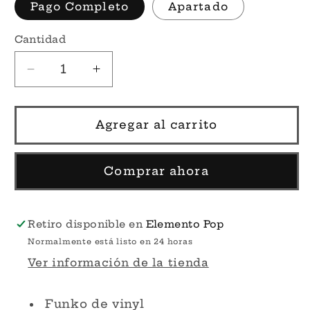
Pago Completo
Apartado
Cantidad
Reducir
Aumentar
cantidad
cantidad
para
para
Por
Por
Agregar al carrito
Encargo
Encargo
-
-
Chichi
Chichi
Comprar ahora
#1925
#1925
-
-
Dragon
Dragon
Retiro disponible en
Elemento Pop
Ball
Ball
Normalmente está listo en 24 horas
Funko
Funko
Ver información de la tienda
Pop!
Pop!
Funko de vinyl