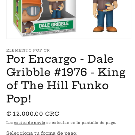
Abrir
elemento
multimedia
ELEMENTO POP CR
1
Por Encargo - Dale
en
una
ventana
Gribble #1976 - King
modal
of The Hill Funko
Pop!
Precio
₡ 12.000,00 CRC
habitual
Los
gastos de envío
se calculan en la pantalla de pago.
Selecciona tu forma de pago: