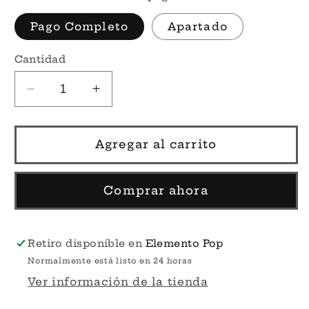
Pago Completo
Apartado
Cantidad
Reducir
Aumentar
cantidad
cantidad
para
para
Por
Por
Agregar al carrito
Encargo
Encargo
-
-
Dale
Dale
Comprar ahora
Gribble
Gribble
#1976
#1976
-
-
Retiro disponible en
Elemento Pop
King
King
Normalmente está listo en 24 horas
of
of
Ver información de la tienda
The
The
Hill
Hill