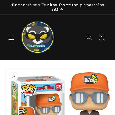
Ir
¡Encontrá tus Funkos favoritos y apartalos
directamente
YA! 🔥
al contenido
Carrito
Ir
directamente
a la
información
del producto