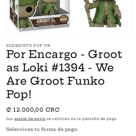
Abrir
elemento
multimedia
ELEMENTO POP CR
1
Por Encargo - Groot
en
una
ventana
as Loki #1394 - We
modal
Are Groot Funko
Pop!
Precio
₡ 12.000,00 CRC
habitual
Los
gastos de envío
se calculan en la pantalla de pago.
Selecciona tu forma de pago: