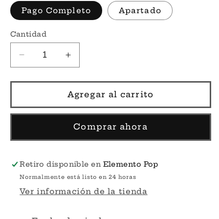
Pago Completo
Apartado
Cantidad
Reducir
Aumentar
cantidad
cantidad
para
para
Por
Por
Agregar al carrito
Encargo
Encargo
-
-
Groot
Groot
Comprar ahora
as
as
Loki
Loki
#1394
#1394
Retiro disponible en
Elemento Pop
-
-
Normalmente está listo en 24 horas
We
We
Ver información de la tienda
Are
Are
Groot
Groot
Funko
Funko