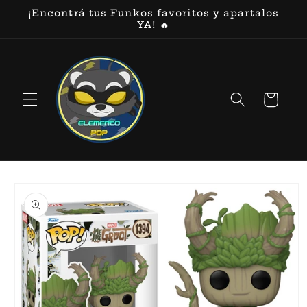
Ir
¡Encontrá tus Funkos favoritos y apartalos
directamente
YA! 🔥
al contenido
Carrito
Ir
directamente
a la
información
del producto