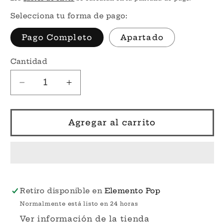
Selecciona tu forma de pago:
Pago Completo
Apartado
Cantidad
Reducir
Aumentar
cantidad
cantidad
para
para
Por
Por
Agregar al carrito
Encargo
Encargo
-
-
Jacob
Jacob
Marley
Marley
GITD
GITD
#39
#39
Retiro disponible en
Elemento Pop
-
-
Normalmente está listo en 24 horas
A
A
Ver información de la tienda