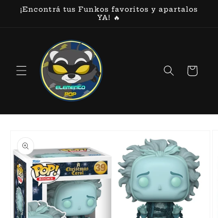
Ir
¡Encontrá tus Funkos favoritos y apartalos
directamente
YA! 🔥
al contenido
Carrito
Ir
directamente
a la
información
del producto