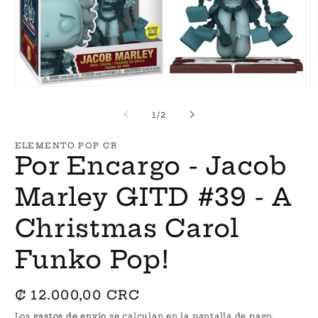
Abrir
Ab
elemento
e
multimedia
m
de
1
/
2
1
2
en
e
una
u
ELEMENTO POP CR
ventana
v
Por Encargo - Jacob
modal
m
Marley GITD #39 - A
Christmas Carol
Funko Pop!
Precio
₡ 12.000,00 CRC
habitual
Los
gastos de envío
se calculan en la pantalla de pago.