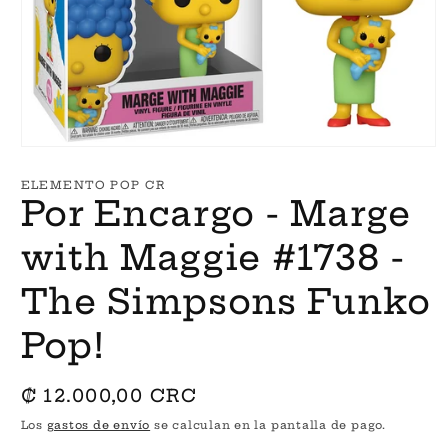
Abrir
elemento
multimedia
ELEMENTO POP CR
1
Por Encargo - Marge
en
una
ventana
with Maggie #1738 -
modal
The Simpsons Funko
Pop!
Precio
₡ 12.000,00 CRC
habitual
Los
gastos de envío
se calculan en la pantalla de pago.