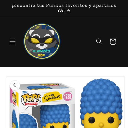
Ir
¡Encontrá tus Funkos favoritos y apartalos
directamente
YA! 🔥
al contenido
Carrito
Ir
directamente
a la
información
del producto