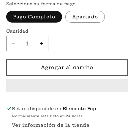
Seleccione su forma de pago
Pago Completo
Apartado
Cantidad
Reducir
Aumentar
cantidad
cantidad
para
para
Por
Por
Agregar al carrito
Encargo
Encargo
-
-
Marge
Marge
with
with
Maggie
Maggie
#1738
#1738
Retiro disponible en
Elemento Pop
-
-
Normalmente está listo en 24 horas
The
The
Ver información de la tienda
Simpsons
Simpsons