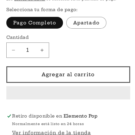
Selecciona tu forma de pago:
Pago Completo
Apartado
Cantidad
Reducir
Aumentar
cantidad
cantidad
para
para
Preventa
Preventa
Agregar al carrito
Max
Max
Barnes
Barnes
&amp;
&amp;
Noble
Noble
#1878
#1878
-
-
Retiro disponible en
Elemento Pop
Where
Where
Normalmente está listo en 24 horas
The
The
Ver información de la tienda