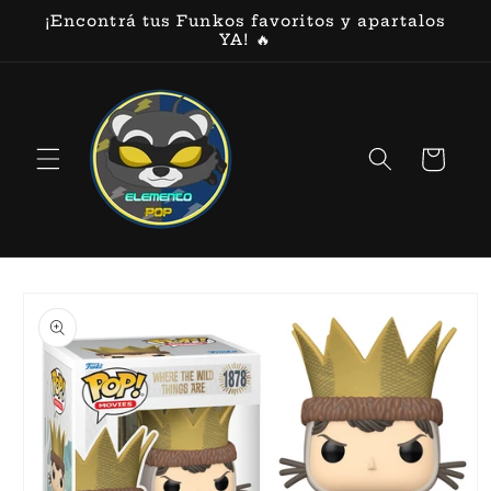
Ir
¡Encontrá tus Funkos favoritos y apartalos
directamente
YA! 🔥
al contenido
Carrito
Ir
directamente
a la
información
del producto