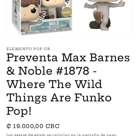
Abrir
elemento
multimedia
ELEMENTO POP CR
1
Preventa Max Barnes
en
una
ventana
& Noble #1878 -
modal
Where The Wild
Things Are Funko
Pop!
Precio
₡ 19.000,00 CRC
habitual
Los
gastos de envío
se calculan en la pantalla de pago.