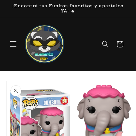
Ir
¡Encontrá tus Funkos favoritos y apartalos
directamente
YA! 🔥
al contenido
Carrito
Ir
directamente
a la
información
del producto