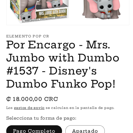
Abrir
elemento
multimedia
ELEMENTO POP CR
1
Por Encargo - Mrs.
en
una
ventana
Jumbo with Dumbo
modal
#1537 - Disney's
Dumbo Funko Pop!
Precio
₡ 18.000,00 CRC
habitual
Los
gastos de envío
se calculan en la pantalla de pago.
Selecciona tu forma de pago:
Pago Completo
Apartado