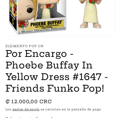
Abrir
elemento
multimedia
ELEMENTO POP CR
1
Por Encargo -
en
una
ventana
Phoebe Buffay In
modal
Yellow Dress #1647 -
Friends Funko Pop!
Precio
₡ 12.000,00 CRC
habitual
Los
gastos de envío
se calculan en la pantalla de pago.