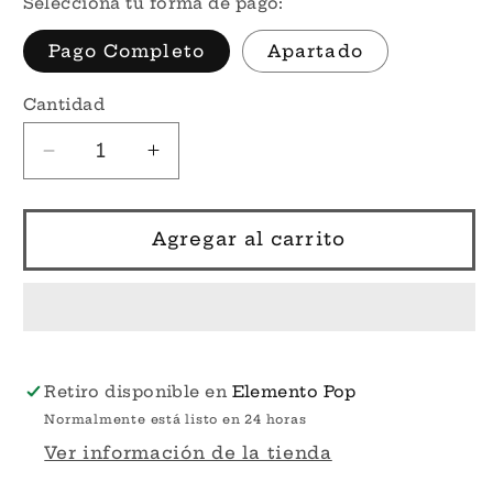
Selecciona tu forma de pago:
Pago Completo
Apartado
Cantidad
Reducir
Aumentar
cantidad
cantidad
para
para
Por
Por
Agregar al carrito
Encargo
Encargo
-
-
Phoebe
Phoebe
Buffay
Buffay
In
In
Yellow
Yellow
Retiro disponible en
Elemento Pop
Dress
Dress
Normalmente está listo en 24 horas
#1647
#1647
Ver información de la tienda
-
-
Friends
Friends