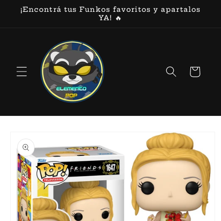
Ir
¡Encontrá tus Funkos favoritos y apartalos
directamente
YA! 🔥
al contenido
Carrito
Ir
directamente
a la
información
del producto