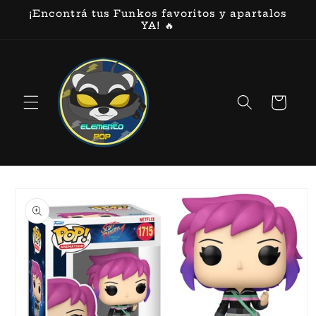
Ir
¡Encontrá tus Funkos favoritos y apartalos
directamente
YA! 🔥
al contenido
Carrito
Ir
directamente
a la
información
del producto