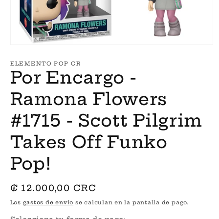
Abrir
elemento
multimedia
ELEMENTO POP CR
1
Por Encargo -
en
una
ventana
Ramona Flowers
modal
#1715 - Scott Pilgrim
Takes Off Funko
Pop!
Precio
₡ 12.000,00 CRC
habitual
Los
gastos de envío
se calculan en la pantalla de pago.