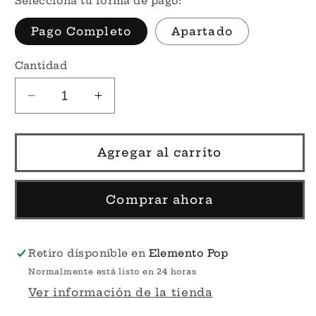
Selecciona tu forma de pago:
Pago Completo
Apartado
Cantidad
Reducir
Aumentar
cantidad
cantidad
para
para
Por
Por
Agregar al carrito
Encargo
Encargo
-
-
Ramona
Ramona
Comprar ahora
Flowers
Flowers
#1715
#1715
-
-
Retiro disponible en
Elemento Pop
Scott
Scott
Normalmente está listo en 24 horas
Pilgrim
Pilgrim
Ver información de la tienda
Takes
Takes
Off
Off