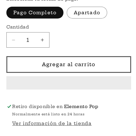
Pago Completo
Apartado
Cantidad
Reducir
Aumentar
cantidad
cantidad
para
para
Por
Por
Agregar al carrito
Encargo
Encargo
-
-
Ruined
Ruined
Chica
Chica
#986
#986
-
-
Retiro disponible en
Elemento Pop
Five
Five
Normalmente está listo en 24 horas
Nights
Nights
Ver información de la tienda
at
at
Freddy&#39;s
Freddy&#39;s