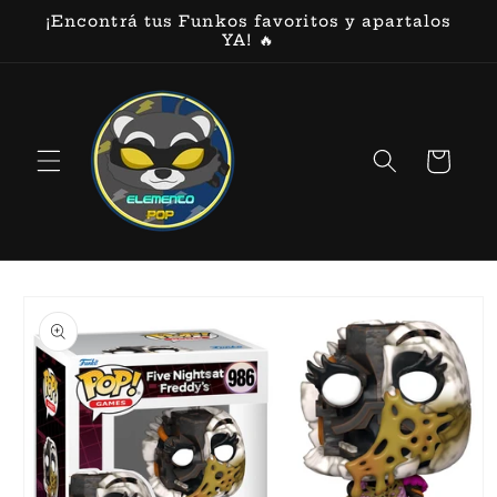
Ir
¡Encontrá tus Funkos favoritos y apartalos
directamente
YA! 🔥
al contenido
Carrito
Ir
directamente
a la
información
del producto