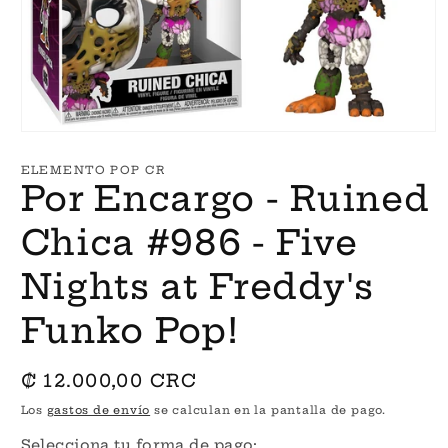
Abrir
elemento
multimedia
ELEMENTO POP CR
1
Por Encargo - Ruined
en
una
ventana
Chica #986 - Five
modal
Nights at Freddy's
Funko Pop!
Precio
₡ 12.000,00 CRC
habitual
Los
gastos de envío
se calculan en la pantalla de pago.
Selecciona tu forma de pago: