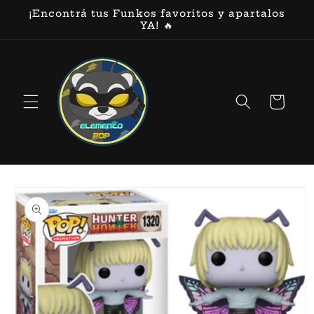
Ir
¡Encontrá tus Funkos favoritos y apartalos
directamente
YA! 🔥
al contenido
Carrito
Ir
directamente
a la
información
del producto