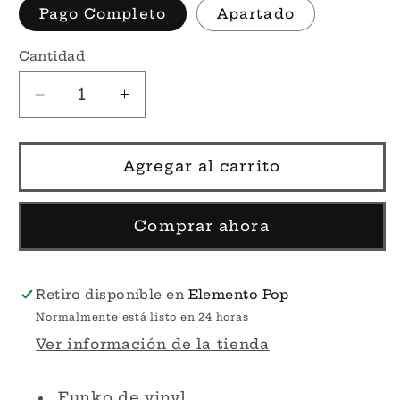
Pago Completo
Apartado
Cantidad
Reducir
Aumentar
cantidad
cantidad
para
para
Shaiapouf
Shaiapouf
Agregar al carrito
Convention
Convention
#1320
#1320
–
–
Comprar ahora
Hunter
Hunter
x
x
Hunter
Hunter
Retiro disponible en
Elemento Pop
Funko
Funko
Normalmente está listo en 24 horas
Pop!
Pop!
Ver información de la tienda
Funko de vinyl