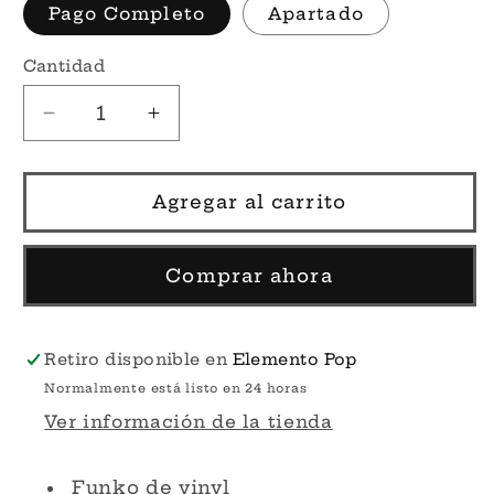
Pago Completo
Apartado
Cantidad
Reducir
Aumentar
cantidad
cantidad
para
para
Todoroki
Todoroki
Agregar al carrito
Metallic
Metallic
#372
#372
–
–
Comprar ahora
My
My
Hero
Hero
Academia
Academia
Retiro disponible en
Elemento Pop
Funko
Funko
Normalmente está listo en 24 horas
Pop!
Pop!
Ver información de la tienda
Funko de vinyl