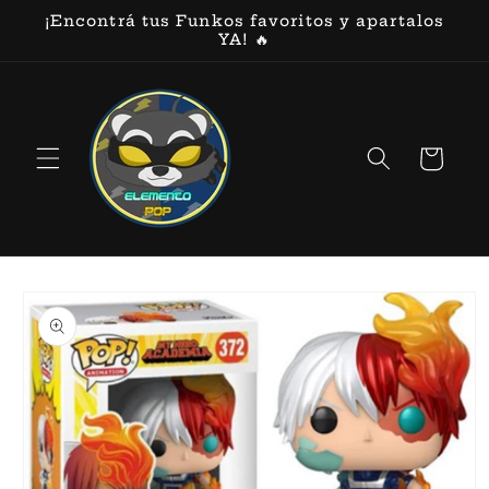
Ir
¡Encontrá tus Funkos favoritos y apartalos
directamente
YA! 🔥
al contenido
Carrito
Ir
directamente
a la
información
del producto