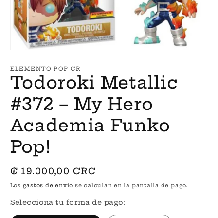
Abrir
elemento
multimedia
ELEMENTO POP CR
1
Todoroki Metallic
en
una
ventana
#372 – My Hero
modal
Academia Funko
Pop!
Precio
₡ 19.000,00 CRC
habitual
Los
gastos de envío
se calculan en la pantalla de pago.
Selecciona tu forma de pago: