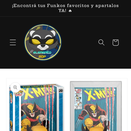
Ir
¡Encontrá tus Funkos favoritos y apartalos
directamente
YA! 🔥
al contenido
Carrito
Ir
directamente
a la
información
del producto