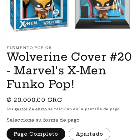
Abrir
elemento
multimedia
ELEMENTO POP CR
1
Wolverine Cover #20
en
una
ventana
- Marvel's X-Men
modal
Funko Pop!
Precio
₡ 20.000,00 CRC
habitual
Los
gastos de envío
se calculan en la pantalla de pago.
Seleccione su forma de pago
Pago Completo
Apartado