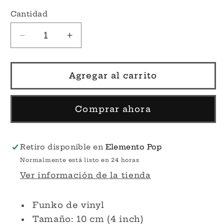
Cantidad
Reducir
Aumentar
cantidad
cantidad
para
para
Wolverine
Wolverine
Agregar al carrito
Cover
Cover
#20
#20
-
-
Comprar ahora
Marvel&#39;s
Marvel&#39;s
X-
X-
Men
Men
Retiro disponible en
Elemento Pop
Funko
Funko
Normalmente está listo en 24 horas
Pop!
Pop!
Ver información de la tienda
Funko de vinyl
Tamaño: 10 cm (4 inch)